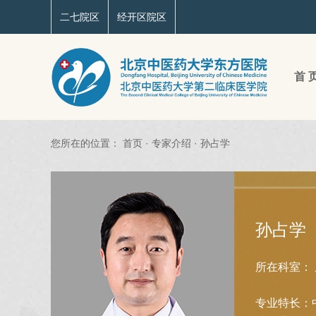
二七院区
经开区院区
首 
您所在的位置：
首页
·
专家介绍
·
孙占学
孙占学
所在科室：
专业特长：