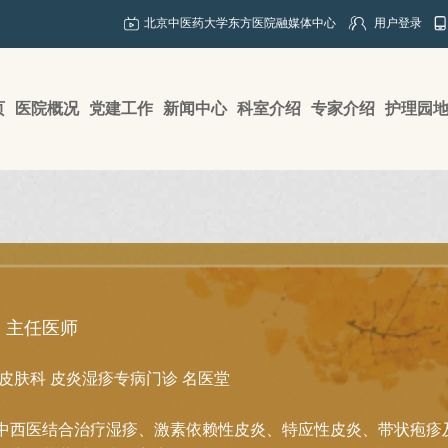
北京中医药大学东方医院融媒体中心
用户登录
页
医院概况
党建工作
新闻中心
科室介绍
专家介绍
护理园
主任医师
皮肤科
皮炎湿疹专病门诊
名医堂
中西医结合治疗湿疹、激素依赖性皮炎、特应性皮炎、带状疱疹