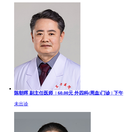
陈朝晖
副主任医师 |
60.00
元
外四科(周血)门诊 |
下午
未出诊