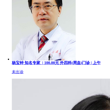
杨宝钟
知名专家 |
100.00
元
外四科(周血)门诊 |
上午
未出诊