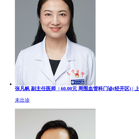
张凡帆
副主任医师 |
60.00
元
周围血管科门诊(经开区) |
未出诊