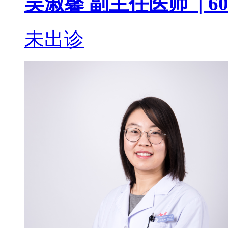
吴淑馨
副主任医师 |
60
未出诊