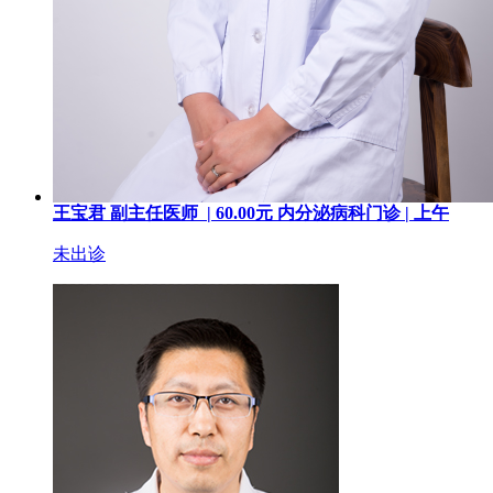
王宝君
副主任医师 |
60.00
元
内分泌病科门诊 |
上午
未出诊