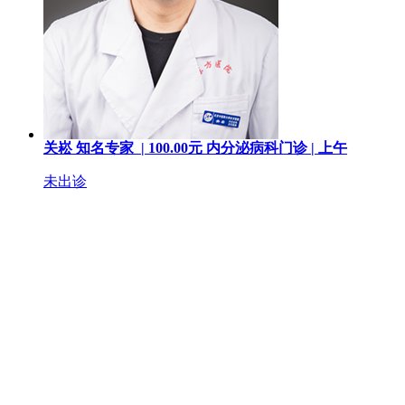
关崧
知名专家 |
100.00
元
内分泌病科门诊 |
上午
未出诊