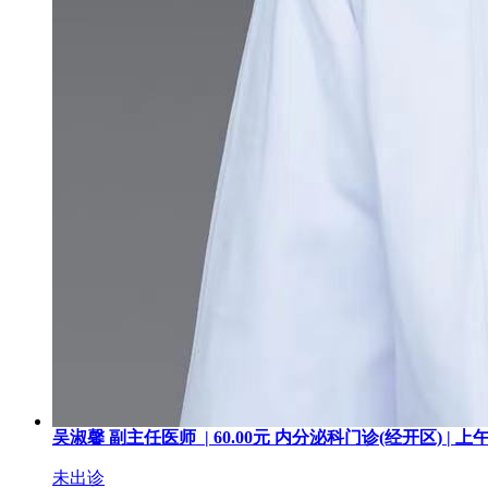
吴淑馨
副主任医师 |
60.00
元
内分泌科门诊(经开区) |
上
未出诊