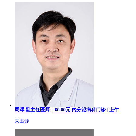
周晖
副主任医师 |
60.00
元
内分泌病科门诊 |
上午
未出诊