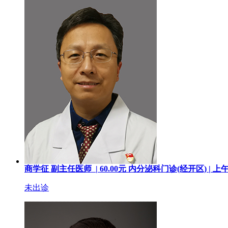
商学征
副主任医师 |
60.00
元
内分泌科门诊(经开区) |
上
未出诊