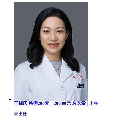
丁晓庆
特需200元 |
200.00
元
名医堂 |
上午
未出诊