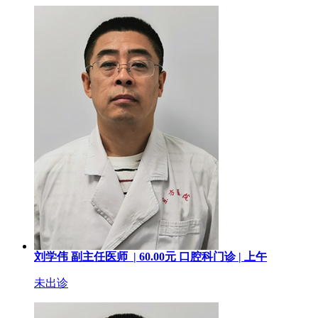
刘学伟
副主任医师 |
60.00
元
口腔科门诊 |
上午
未出诊