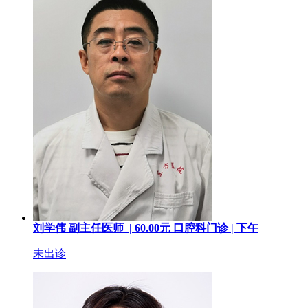
刘学伟
副主任医师 |
60.00
元
口腔科门诊 |
下午
未出诊