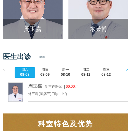
东潇博
王文鑫
医生出诊
<
>
周六
周日
周一
周二
周三
周四
08-08
08-09
08-10
08-11
08-12
08-1
周玉嘉
副主任医师 |
60.00
元
外三科(脑病三)门诊 |
上午
科室特色及优势