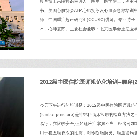
段军博士来院授课主讲人：段军，医学博士，副主任医
书。美国心脏协会AHA心肺复苏及心血管急救培训中心B
师，中国重症超声研究组(CCUSG)讲师。专业特
术、心肺复苏。主要社会兼职：北京医学会重症医
2012级中医住院医师规范化培训--腰穿(201
今天下午进行的培训是：2012级中医住院医师规范化
(lumbar puncture)是神经科临床常用的检
易行，亦比较安全;但如适应症掌握不当，轻者可加
用于检查脑脊液的性质，对诊断脑膜炎、脑血管病