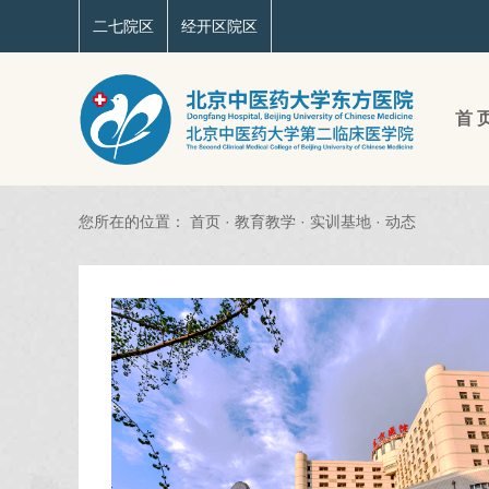
二七院区
经开区院区
首 
您所在的位置：
首页
·
教育教学
·
实训基地
·
动态