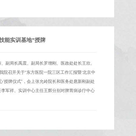
技能实训基地”授牌
志涛、副局长禹震、副局长罗增刚、医政处处长王欣、
我院召开关于“东方医院一院三区工作汇报暨‘北京中
心’授牌仪式”，会上张允岭院长和医务处扈新刚副处
任李军祥、实训中心主任王辉分别对脾胃病诊疗中心