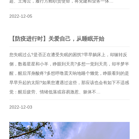
超、王海云，履行方舱职责使命，将党建和业务一体…
2022-12-05
【防疫进行时】关爱自己，从睡眠开始
您失眠过么?是否正在遭受失眠的困扰?早早躺床上，却辗转反
侧，数着星星和小羊，睁眼到天亮?多想一觉到天亮，却半梦半
醒，醒后浑身酸疼?多想呼噜震天响地睡个懒觉，睁眼看到的是
早早升起的太阳?如果您遭遇过这些，那应该也会有如下不适感
觉：醒后疲劳、情绪低落或容易激惹、躯体不…
2022-12-03