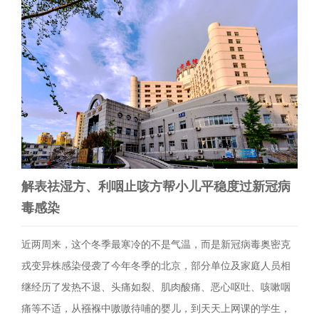
解表祛湿方、利咽止咳方帮小儿平稳度过新冠病
毒感染
近两周来，这个冬季最寒冷的不是气温，而是新冠病毒奥密克
戎变异株感染侵袭了今年冬季的北京，部分单位及家庭人员相
继经历了发热不退、头痛如裂、肌肉酸痛、恶心呕吐、咳嗽咽
痛等不适，从襁褓中嗷嗷待哺的婴儿，到天天上网课的学生，