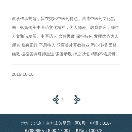
教学传承规范，旨在突出中医药特色，营造中医药文化氛
围，弘扬传承中医药文化精神，为人师表，教育临床，师生
人文和谐发展。中医药人 念兹民瘼 保持特色 发挥优势为人
师表 修身正行 平易待人 乐育英才开教敬业 悉心传授 因材
施教 循循善诱尊师重道 谦逊恭敬 持之以恒 精勤不倦思贵…
2015-10-10
1
地址：北京丰台方庄芳星园一区6号 电话：010-
67689655（8:00-17:00） 邮编：100078