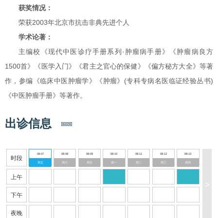
获奖情况：
荣获2003年北京市抗击非典先进个人
学术论著：
主编校《现代中医诊疗手册系列·肿瘤病手册》《肿瘤病良方
1500首》《医学入门》《君主之官心的保健》《偏方秘方大全》等著
作，参编《临床中医肿瘤学》《肿瘤》(专科专病名医临证经验丛书)
《中医肿瘤手册》等著作。
出诊信息
08-07
08-08
08-09
08-10
08-11
08-12
08-13
时段
周五
周六
周日
周一
周二
周三
周四
上午
>
下午
夜晚