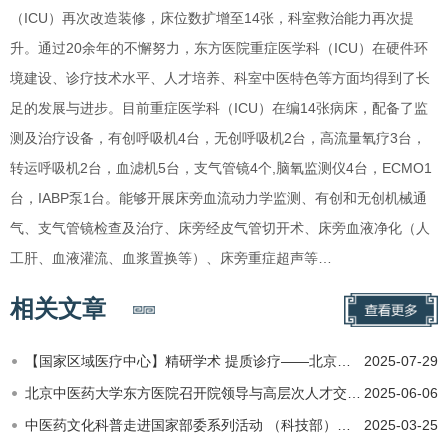
（ICU）再次改造装修，床位数扩增至14张，科室救治能力再次提
升。通过20余年的不懈努力，东方医院重症医学科（ICU）在硬件环
境建设、诊疗技术水平、人才培养、科室中医特色等方面均得到了长
足的发展与进步。目前重症医学科（ICU）在编14张病床，配备了监
测及治疗设备，有创呼吸机4台，无创呼吸机2台，高流量氧疗3台，
转运呼吸机2台，血滤机5台，支气管镜4个,脑氧监测仪4台，ECMO1
台，IABP泵1台。能够开展床旁血流动力学监测、有创和无创机械通
气、支气管镜检查及治疗、床旁经皮气管切开术、床旁血液净化（人
工肝、血液灌流、血浆置换等）、床旁重症超声等…
相关文章
【国家区域医疗中心】精研学术 提质诊疗——北京中医药大学东方医院国家区域医疗中心学术交流会成功举办
2025-07-29
北京中医药大学东方医院召开院领导与高层次人才交流座谈会，共绘人才强院新蓝图
2025-06-06
中医药文化科普走进国家部委系列活动 （科技部）成功举办
2025-03-25