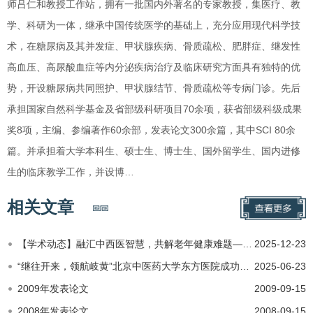
师吕仁和教授工作站，拥有一批国内外著名的专家教授，集医疗、教
学、科研为一体，继承中国传统医学的基础上，充分应用现代科学技
术，在糖尿病及其并发症、甲状腺疾病、骨质疏松、肥胖症、继发性
高血压、高尿酸血症等内分泌疾病治疗及临床研究方面具有独特的优
势，开设糖尿病共同照护、甲状腺结节、骨质疏松等专病门诊。先后
承担国家自然科学基金及省部级科研项目70余项，获省部级科级成果
奖8项，主编、参编著作60余部，发表论文300余篇，其中SCI 80余
篇。并承担着大学本科生、硕士生、博士生、国外留学生、国内进修
生的临床教学工作，并设博…
相关文章
【学术动态】融汇中西医智慧，共解老年健康难题——北京中医药大学第二临床医学院（东方医院）2025老年代谢病专…
2025-12-23
“继往开来，领航岐黄”北京中医药大学东方医院成功举办北京糖代谢研究会第三届理事会换届大会
2025-06-23
2009年发表论文
2009-09-15
2008年发表论文
2008-09-15