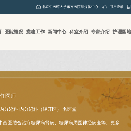
北京中医药大学东方医院融媒体中心
用户登录
页
医院概况
党建工作
新闻中心
科室介绍
专家介绍
护理园
任医师
内分泌科
内分泌科（经开区）
名医堂
中西医结合治疗糖尿病肾病、糖尿病周围神经病变等。
更多