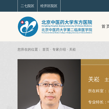
二七院区
经开区院区
首 
您所在的位置：
首页
·
专家介绍
·
关崧
关崧
主
所在科室：
专业特长：