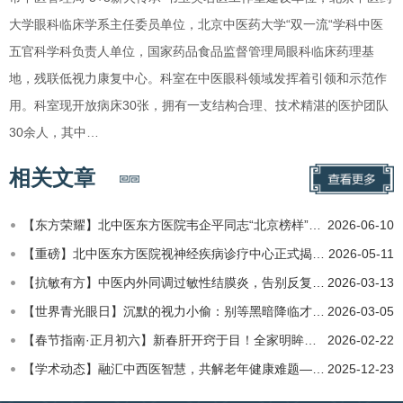
大学眼科临床学系主任委员单位，北京中医药大学“双一流“学科中医
五官科学科负责人单位，国家药品食品监督管理局眼科临床药理基
地，残联低视力康复中心。科室在中医眼科领域发挥着引领和示范作
用。科室现开放病床30张，拥有一支结构合理、技术精湛的医护团队
30余人，其中…
相关文章
【东方荣耀】北中医东方医院韦企平同志“北京榜样”先进事迹：传承岐黄坚守医者初心 勤勉笃行敬业奉献光明
2026-06-10
【重磅】北中医东方医院视神经疾病诊疗中心正式揭牌成立：中西传承荟萃，点亮希望之光
2026-05-11
【抗敏有方】中医内外同调过敏性结膜炎，告别反复眼痒
2026-03-13
​【世界青光眼日】沉默的视力小偷：别等黑暗降临才后悔
2026-03-05
【春节指南·正月初六】新春肝开窍于目！全家明眸迎福气
2026-02-22
【学术动态】融汇中西医智慧，共解老年健康难题——北京中医药大学第二临床医学院（东方医院）2025老年代谢病专…
2025-12-23