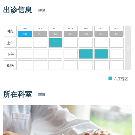
出诊信息
08-09
08-10
08-11
08-12
08-13
08-14
08-15
时段
周日
周一
周二
周三
周四
周五
周六
上午
>
下午
夜晚
方庄院区
所在科室