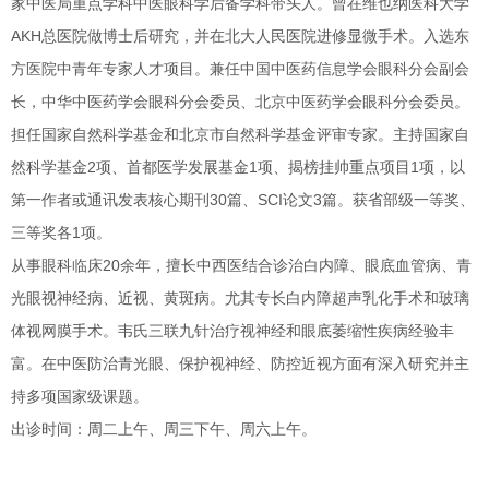
家中医局重点学科中医眼科学后备学科带头人。曾在维也纳医科大学
AKH总医院做博士后研究，并在北大人民医院进修显微手术。入选东
方医院中青年专家人才项目。兼任中国中医药信息学会眼科分会副会
长，中华中医药学会眼科分会委员、北京中医药学会眼科分会委员。
担任国家自然科学基金和北京市自然科学基金评审专家。主持国家自
然科学基金2项、首都医学发展基金1项、揭榜挂帅重点项目1项，以
第一作者或通讯发表核心期刊30篇、SCI论文3篇。获省部级一等奖、
三等奖各1项。
从事眼科临床20余年，擅长中西医结合诊治白内障、眼底血管病、青
光眼视神经病、近视、黄斑病。尤其专长白内障超声乳化手术和玻璃
体视网膜手术。韦氏三联九针治疗视神经和眼底萎缩性疾病经验丰
富。在中医防治青光眼、保护视神经、防控近视方面有深入研究并主
持多项国家级课题。
出诊时间：周二上午、周三下午、周六上午。