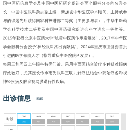
国中医药信息学会及中国中医药研究促进会两个眼科分会的名誉会
长，中国中医眼科杂志副主编，新加坡中华医院学术顾问。主持或参
与的课题先后获得国家科技进部二等奖（主要参与者），中华中医药
学会科学技术二等奖及中国中医药研究促进会科学进步一等奖等。
2015年获得北京中医药大学“岐黄中医药传承发展奖”，2017年中华医
学会眼科分会授予“神经眼科杰出贡献奖”。2024年重庆市卫健委首批
引进的医学领航人才（指导重庆中医院眼科发展）。
每周三和周四上午眼科特需门诊。采用中西医结合诊疗多种疑难眼病
疗效较好，尤其擅长传承韦氏眼科三联九针疗法结合中药治疗各种视
神经疾病及眼底视网膜退行性疾病。
出诊信息
08-07
08-08
08-09
08-10
08-11
08-12
08-13
时段
周五
周六
周日
周一
周二
周三
周四