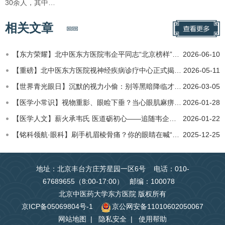
30余人，其中…
相关文章
【东方荣耀】北中医东方医院韦企平同志“北京榜样”先进事迹：传承岐黄坚守医者初心 勤勉笃行敬业奉献光明
2026-06-10
【重磅】北中医东方医院视神经疾病诊疗中心正式揭牌成立：中西传承荟萃，点亮希望之光
2026-05-11
​【世界青光眼日】沉默的视力小偷：别等黑暗降临才后悔
2026-03-05
​【医学小常识】视物重影、眼睑下垂？当心眼肌麻痹找上门！
2026-01-28
​【医学人文】薪火承韦氏 医道砺初心——追随韦企平教授研习中医眼科心得
2026-01-22
【铭科领航·眼科】刷手机眉棱骨痛？你的眼睛在喊“救命”！
2025-12-25
地址：北京丰台方庄芳星园一区6号 电话：010-
67689655（8:00-17:00） 邮编：100078
北京中医药大学东方医院 版权所有
京ICP备05069804号-1
京公网安备11010602050067
网站地图
|
隐私安全
|
使用帮助