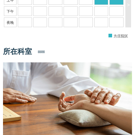
上午
>
下午
夜晚
方庄院区
所在科室