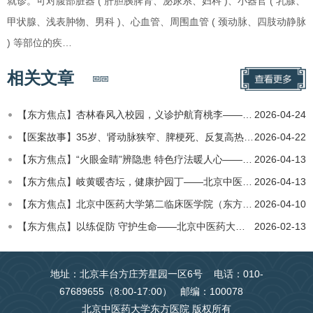
就诊。可对腹部脏器 ( 肝胆胰脾肾、泌尿系、妇科 )、小器官 ( 乳腺、
甲状腺、浅表肿物、男科 )、心血管、周围血管 ( 颈动脉、四肢动静脉
) 等部位的疾…
相关文章
【东方焦点】杏林春风入校园，义诊护航育桃李——北京中医药大学第二临床医学院（东方医院）关爱园丁健康行动暖…
2026-04-24
【医案故事】35岁、肾动脉狭窄、脾梗死、反复高热：北中医东方医院多学科联手破诊疗难题
2026-04-22
【东方焦点】“火眼金睛”辨隐患 特色疗法暖人心——北京中医药大学第二临床医学院（东方医院）惠民义诊守护群…
2026-04-13
【东方焦点】岐黄暖杏坛，健康护园丁——北京中医药大学第二临床医学院（东方医院）走进北中医开展义诊
2026-04-13
【东方焦点】北京中医药大学第二临床医学院（东方医院）二七院区功能科专家走进社区，守护居民健康
2026-04-10
【东方焦点】以练促防 守护生命——北京中医药大学第二临床医学院（东方医院）功能科开展急诊急救专项演练
2026-02-13
地址：北京丰台方庄芳星园一区6号 电话：010-
67689655（8:00-17:00） 邮编：100078
北京中医药大学东方医院 版权所有