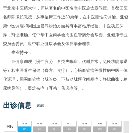
于北京中医药大学，师从著名的中医名老中医施含章教授、首都国医
名师陈淑长教授，从事临床工作近30余年，在中医慢性病调治、亚健
康中医调理和周围血管病诊治方面具有丰富临床经验。中医功底深
厚，辩证准确。任中华中医药学会周围血管病分会常委、亚健康专业
委员会委员、世中联亚健康学会及体质学会理事。
专业特长：
亚健康调理（慢性疲劳，各类失眠症，代谢异常，免疫功能减退
等）和中医养生保健（膏方、食疗），心脑血管病等慢性病中医一体
化调理，周围血管病（脉管炎，下肢动脉硬化闭塞症，静脉曲张，糖
尿病足等），疑难杂症（耳鸣，焦虑症等）。
出诊信息
08-08
08-09
08-10
08-11
08-12
08-13
08-14
时段
周六
周日
周一
周二
周三
周四
周五