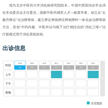
现为北京中医药大学消化病研究院院长，中国中西医结合学会消
化专业委员会主任委员，国家中医药领军人才—岐黄学者。创立从“太
极升降论”论治脾胃病，建立辨证辨病辨症辨相辨时一体化诊治脾胃病
方法，首创“中药内服、中医外治与镜下治疗相结合的“消化三维+”治
疗新模式用于消化系统疾病。
出诊信息
08-08
08-09
08-10
08-11
08-12
08-13
08-14
时段
周六
周日
周一
周二
周三
周四
周五
上午
>
下午
夜晚
方庄院区