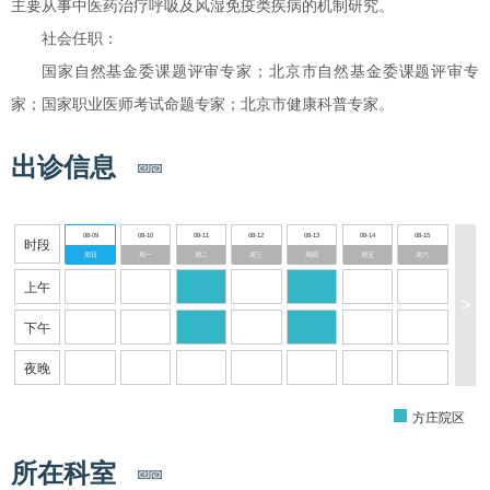
主要从事中医药治疗呼吸及风湿免疫类疾病的机制研究。
社会任职：
国家自然基金委课题评审专家；北京市自然基金委课题评审专
家；国家职业医师考试命题专家；北京市健康科普专家。
出诊信息
08-09
08-10
08-11
08-12
08-13
08-14
08-15
时段
周日
周一
周二
周三
周四
周五
周六
上午
>
下午
夜晚
方庄院区
所在科室