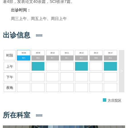
著4部，发表论文40余篇，SCI收录7篇。
出诊时间：
周三上午、周五上午、周日上午
出诊信息
08-08
08-09
08-10
08-11
08-12
08-13
08-14
时段
周六
周日
周一
周二
周三
周四
周五
上午
>
下午
夜晚
方庄院区
所在科室