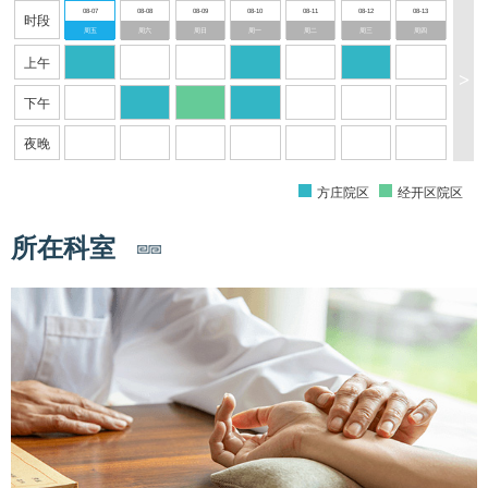
08-07
08-08
08-09
08-10
08-11
08-12
08-13
时段
周五
周六
周日
周一
周二
周三
周四
上午
>
下午
夜晚
方庄院区
经开区院区
所在科室