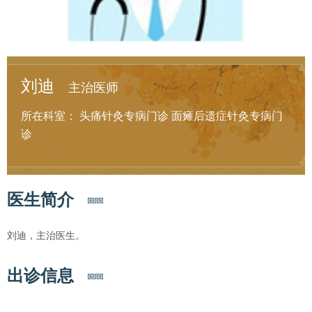
刘迪
主治医师
所在科室：
头痛针灸专病门诊
面瘫后遗症针灸专病门
诊
医生简介
刘迪，主治医生。
出诊信息