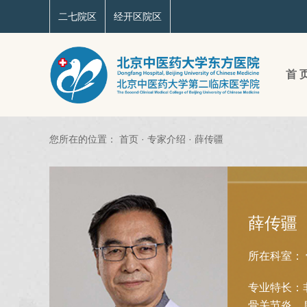
二七院区
经开区院区
首 
您所在的位置：
首页
·
专家介绍
·
薛传疆
薛传疆
所在科室：
专业特长：
骨关节炎，