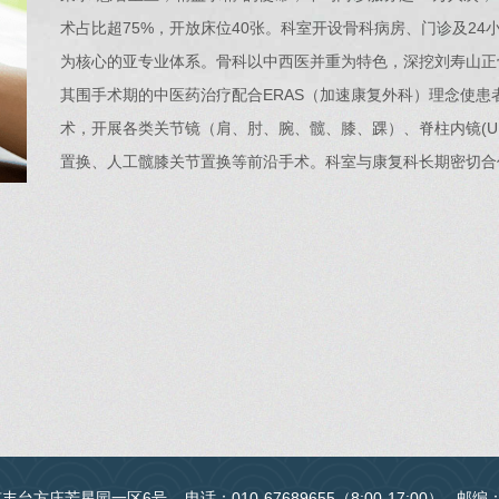
术占比超75%，开放床位40张。科室开设骨科病房、门诊及2
为核心的亚专业体系。骨科以中西医并重为特色，深挖刘寿山正
其围手术期的中医药治疗配合ERAS（加速康复外科）理念使
术，开展各类关节镜（肩、肘、腕、髋、膝、踝）、脊柱内镜(UBE
置换、人工髋膝关节置换等前沿手术。科室与康复科长期密切合
台方庄芳星园一区6号 电话：010-67689655（8:00-17:00） 邮编