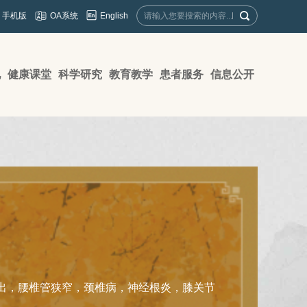
English
手机版
OA系统
地
健康课堂
科学研究
教育教学
患者服务
信息公开
出，腰椎管狭窄，颈椎病，神经根炎，膝关节