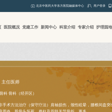
北京中医药大学东方医院融媒体中心
用户登录
页
医院概况
党建工作
新闻中心
科室介绍
专家介绍
护理园
主任医师
骨科
骨科（经开区）
非手术方法治疗（保守疗法）肩袖损伤，颈性眩晕，腰椎间盘突
肩周炎，股骨头坏死，脊柱及四肢关节骨折。
更多