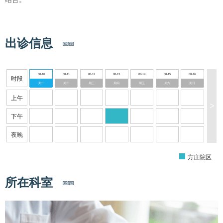
出诊信息
08-10
08-11
08-12
08-13
08-14
08-15
08-16
时段
周一
周二
周三
周四
周五
周六
周日
上午
>
下午
夜晚
方庄院区
所在科室