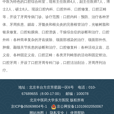
中医为特色的口腔综合科室，现有主任医师4人，副主任医师7人，博
士2人，硕士8人。现设口腔内科、口腔外科、口腔修复、口腔正畸
等，开设了牙周专病门诊。诊疗范围：口腔内科：预防、治疗各种牙
体、牙周疾患、龋齿，牙髓炎和根尖炎的完善根管治疗，光敏树脂和
银汞修复。口腔粘膜病、口腔溃疡，干燥综合症的诊断和治疗。口腔
外科：各种简单复杂的牙齿拔除、颌面部感染的治疗、颌面部外伤、
肿瘤、颞颌关节疾患的诊断和治疗。口腔修复科：各种活动义齿、总
义齿、各种固定义齿。口腔正畸：各类牙列畸形的活动和固定矫治。
口腔牙周：开设了口腔牙周专科门诊，口腔洁治刮治，牙周序列治
疗。
地址：北京丰台方庄芳星园一区6号 电话：010-
67689655（8:00-17:00） 邮编：100078
北京中医药大学东方医院 版权所有
京ICP备05069804号-1
京公网安备11010602050067
网站地图
|
隐私安全
|
使用帮助