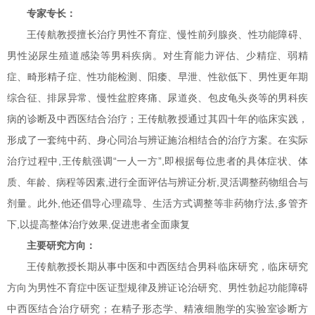
专家专长：
王传航教授擅长治疗男性不育症、慢性前列腺炎、性功能障碍、
男性泌尿生殖道感染等男科疾病。对生育能力评估、少精症、弱精
症、畸形精子症、性功能检测、阳痿、早泄、性欲低下、男性更年期
综合征、排尿异常、慢性盆腔疼痛、尿道炎、包皮龟头炎等的男科疾
病的诊断及中西医结合治疗；王传航教授通过其四十年的临床实践，
形成了一套纯中药、身心同治与辨证施治相结合的治疗方案。在实际
治疗过程中,王传航强调“一人一方”,即根据每位患者的具体症状、体
质、年龄、病程等因素,进行全面评估与辨证分析,灵活调整药物组合与
剂量。此外,他还倡导心理疏导、生活方式调整等非药物疗法,多管齐
下,以提高整体治疗效果,促进患者全面康复
主要研究方向：
王传航教授长期从事中医和中西医结合男科临床研究，临床研究
方向为男性不育症中医证型规律及辨证论治研究、男性勃起功能障碍
中西医结合治疗研究；在精子形态学、精液细胞学的实验室诊断方