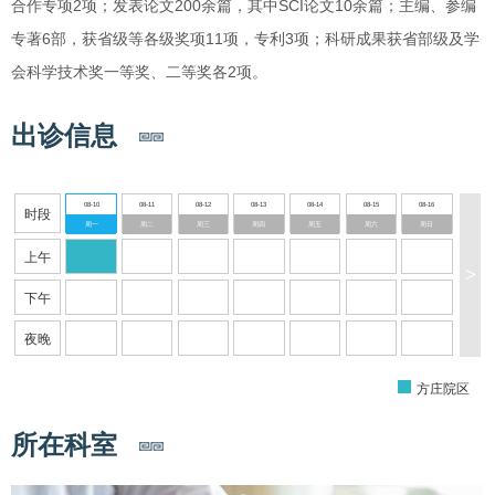
合作专项2项；发表论文200余篇，其中SCI论文10余篇；主编、参编
专著6部，获省级等各级奖项11项，专利3项；科研成果获省部级及学
会科学技术奖一等奖、二等奖各2项。
出诊信息
08-10
08-11
08-12
08-13
08-14
08-15
08-16
时段
周一
周二
周三
周四
周五
周六
周日
上午
>
下午
夜晚
方庄院区
所在科室