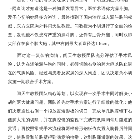
上网查询才知道这是一种胸廓发育异常，医学术语称为漏斗胸。
爱子心切的她经多方咨询，最终找到了国内治疗成人漏斗胸的权
威，东方医院胸外科
闫天生
教授。闫教授为小胡进行了全面的检
查，发现他不仅患有严重的漏斗胸，还伴有肋骨外翻，同时双肺
尖部存在多个肺大疱，其中右侧最大者直径达1.5cm。
面对这一复杂的病情，
闫天生
教授团队充分评估了手术风
险，认为在矫治漏斗胸的同时，必须切除右侧的肺大疱以防止潜
在的气胸风险。经过与患者及家属的深入沟通，团队决定为小胡
实施一期联合手术方案。
闫天生
教授团队精心筹划，以实现在一次手术中同时解决小
胡的两大健康问题。团队首先对手术方案进行了细致的优化：他
们决定通过右侧一个拟放置矫形板的切口，完成单孔胸腔镜下右
侧肺大疱的切除，并在胸腔镜的监视下完成前纵隔胸骨后隧道的
贯通；再按照常规手术流程将两根矫形钢板依次置入胸骨后并固
定，使胸骨和前胸壁得到满意的抬举，达到胸廓矫形的效果。这