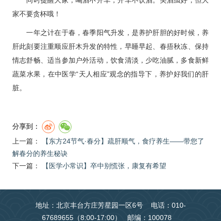
家不要贪杯哦！
一年之计在于春，春季阳气升发，是养护肝胆的好时候，养
肝此刻要注重顺应肝木升发的特性，早睡早起、春捂秋冻、保持
情志舒畅、适当参加户外活动，饮食清淡，少吃油腻，多食新鲜
蔬菜水果，在中医学“天人相应”观念的指导下，养护好我们的肝
脏。
分享到：
上一篇：
【东方24节气·春分】疏肝顺气，食疗养生——带您了
解春分的养生秘诀
下一篇：
【医学小常识】卒中别慌张，康复有希望
地址：北京丰台方庄芳星园一区6号 电话：010-
67689655（8:00-17:00） 邮编：100078