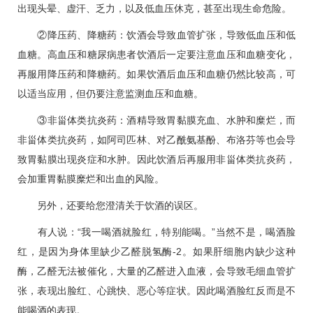
出现头晕、虚汗、乏力，以及低血压休克，甚至出现生命危险。
②降压药、降糖药：饮酒会导致血管扩张，导致低血压和低
血糖。
高血压
和
糖尿病
患者饮酒后一定要注意血压和血糖变化，
再服用降压药和降糖药。如果饮酒后血压和血糖仍然比较高，可
以适当应用，但仍要注意监测血压和血糖。
③非甾体类抗炎药：酒精导致胃黏膜充血、水肿和糜烂，而
非甾体类抗炎药，如阿司匹林、对乙酰氨基酚、布洛芬等也会导
致胃黏膜出现炎症和水肿。因此饮酒后再服用非甾体类抗炎药，
会加重胃黏膜糜烂和出血的风险。
另外，还要给您澄清关于饮酒的误区。
有人说：“我一喝酒就脸红，特别能喝。”当然不是，喝酒脸
红，是因为身体里缺少乙醛脱氢酶-2。如果肝细胞内缺少这种
酶，乙醛无法被催化，大量的乙醛进入血液，会导致毛细血管扩
张，表现出脸红、心跳快、恶心等症状。因此喝酒脸红反而是不
能喝酒的表现。