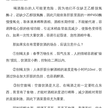
喝酒脸白的人可能更危险，因为他们不仅缺乏乙醛脱氢
酶-2，还缺少乙醇脱氢酶，因此只能依靠肝脏里面的一种P450酶
慢慢氧化，靠体液来稀释酒精。酒精长期停留，不能被代谢，容
易降低心脏的收缩功能，引起末梢血管血流减少，使脸色变得苍
白。如果一次性大量饮酒，容易引起昏迷、急性酒精中毒。
那如果实在有需要饮酒的场合，应该注意什么？
①别喝太多：春季万物生长，阳气生发，人的情绪容易被“燥
热”搅乱，饮酒宜小酌，控制在二两以内。
②别喝太快：人体肝脏分解酒精的速度是每小时约10ml，饮
酒过快会加大肝脏的负担，也容易醉酒。
③别空腹喝：空腹饮酒是大忌。在喝酒之前一定要吃点东
西，胃里有了食物，才能对酒精浓度进行稀释，减少酒精对胃部
的直接刺激。因此下酒菜显得尤为重要。
同时提醒大家，喝酒不开车，开车不饮酒。美酒虽好，但大