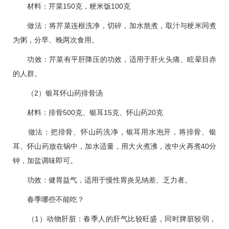
材料：芹菜150克，粳米饭100克
做法：将芹菜连根洗净，切碎，加水熬煮，取汁与粳米同煮
为粥，分早、晚两次食用。
功效：芹菜有平肝降压的功效，适用于肝火头痛、眩晕目赤
的人群。
（2）银耳怀山药排骨汤
材料：排骨500克、银耳15克、怀山药20克
做法：把排骨、怀山药洗净，银耳用水泡开，将排骨、银
耳、怀山药放在锅中，加水适量，用大火煮沸，改中火再煮40分
钟，加盐调味即可。
功效：健胃益气，适用于慢性胃炎见纳差、乏力者。
春季哪些不能吃？
（1）动物肝脏：春季人的肝气比较旺盛，同时脾脏较弱，