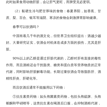
此时如果食用动物肝脏，会让肝气更旺，而脾受克必更弱。
（2）黏硬生冷与肥甘厚味的食物：春夏养阳，如香蕉、甘
蔗、梨、百合、银耳等滋阴、寒凉的食物会刺激脾胃影响健康。
春季可以饮酒吗？
中国有着几千年的酒文化，但世界卫生组织提出：酒越少越
好。大量研究证实，饮酒会对机体造成多方面的损伤，尤其是肝
脏。
90%以上的乙醇是通过肝脏代谢的，乙醇对肝有直接的毒性
作用。而且酒精还会干扰脂类、糖类和蛋白质等营养物质的正常
代谢，同时影响肝脏解毒功能。长期过量饮酒会导致脂肪肝、酒
精性肝炎、肝硬化等。
而且饮酒后通常不能服用以下药物：
①抗生素类药物：如头孢菌素类药物，包括头孢硫脒、头孢
哌酮和甲硝唑等，这类抗生素在喝酒后口服，会抑制酒精代谢，