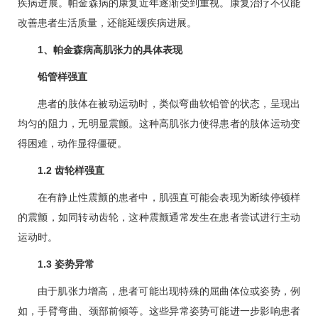
疾病进展。帕金森病的康复近年逐渐受到重视。康复治疗不仅能
改善患者生活质量，还能延缓疾病进展。
1、帕金森病高肌张力的具体表现
铅管样强直
患者的肢体在被动运动时，类似弯曲软铅管的状态，呈现出
均匀的阻力，无明显震颤。这种高肌张力使得患者的肢体运动变
得困难，动作显得僵硬。
1.2 齿轮样强直
在有静止性震颤的患者中，肌强直可能会表现为断续停顿样
的震颤，如同转动齿轮，这种震颤通常发生在患者尝试进行主动
运动时。
1.3 姿势异常
由于肌张力增高，患者可能出现特殊的屈曲体位或姿势，例
如，手臂弯曲、颈部前倾等。这些异常姿势可能进一步影响患者