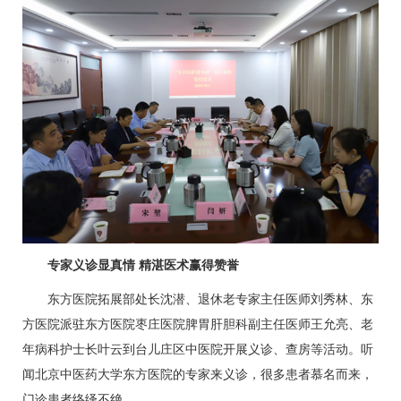
专家义诊显真情 精湛医术赢得赞誉
东方医院拓展部处长
沈潜
、退休老专家主任医师刘秀林、东
方医院派驻东方医院枣庄医院脾胃肝胆科副主任医师
王允亮
、老
年病科护士长叶云到台儿庄区中医院开展义诊、查房等活动。听
闻北京中医药大学东方医院的专家来义诊，很多患者慕名而来，
门诊患者络绎不绝。