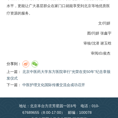
水平，更能让广大基层群众在家门口就能享受到北京等地优质医
疗资源的服务。
文/闫妍
图/闫妍 张鑫宇
审核/
沈潜
谢玉晗
审阅/白俊杰
分享到：
上一篇：
北京中医药大学东方医院举行“光荣在党50年”纪念章颁
发仪式
下一篇：
中医护理文化国际传播交流会成功召开
地址：北京丰台方庄芳星园一区6号 电话：010-
67689655（8:00-17:00） 邮编：100078