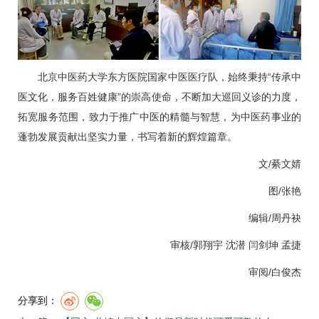
北京中医药大学东方医院国家中医医疗队，始终秉持“传承中
医文化，服务百姓健康”的崇高使命，不断加大巡回义诊的力度，
拓宽服务范围，致力于推广中医的精髓与智慧，为中医药事业的
蓬勃发展贡献出坚实力量，书写着新的辉煌篇章。
文/綦文婧
图/张艳
编辑/周丹袂
审核/
郭翔宇
沈潜
闫剑坤
孟捷
审阅/白俊杰
分享到：