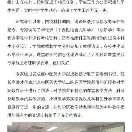
组）主任挂帅，按时完成了相关任务，学生工作办公室积极与学
生沟通，实时把控学生动态，确保了学生工作万无一失。
正式评估以来，围绕材料调阅、访谈座谈持续接收专家任务
指令。专家调阅了华佗班《中西医结合
儿科
学》《诊断学》等课
程课堂教学和课程考核资料，还有
临床科室
教师指导的12份本科
生毕业设计，学院教师和学生分别参加了教师访谈，在校生座谈
和毕业生座谈。课堂教学的信息化建设满足了大学轻新课堂平台
专家线上看课听课要求，使用良好。
专家组成员成都中医药大学彭成教授听取了党委副书记、院
长
商洪才
代表北京中医药大学第二临床医学院所做的汇报并对学
院领导班子进行了访谈，对学院富有特色的课堂教学方法、科研
反哺教学的具体措施、小班教学落实情况以及本科生升学率等内
容进行了进一步的交流，并对学院教学特色和学院为本科教学提
供的强有力的资源支持给予了充分的肯定。