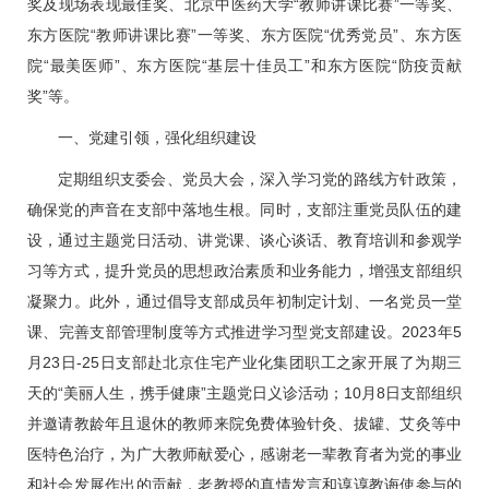
奖及现场表现最佳奖、北京中医药大学“教师讲课比赛”一等奖、
东方医院“教师讲课比赛”一等奖、东方医院“优秀党员”、东方医
院“最美医师”、东方医院“基层十佳员工”和东方医院“防疫贡献
奖”等。
一、党建引领，强化组织建设
定期组织支委会、党员大会，深入学习党的路线方针政策，
确保党的声音在支部中落地生根。同时，支部注重党员队伍的建
设，通过主题党日活动、讲党课、谈心谈话、教育培训和参观学
习等方式，提升党员的思想政治素质和业务能力，增强支部组织
凝聚力。此外，通过倡导支部成员年初制定计划、一名党员一堂
课、完善支部管理制度等方式推进学习型党支部建设。2023年5
月23日-25日支部赴北京住宅产业化集团职工之家开展了为期三
天的“美丽人生，携手健康”主题党日义诊活动；10月8日支部组织
并邀请教龄年且退休的教师来院免费体验针灸、拔罐、艾灸等中
医特色治疗，为广大教师献爱心，感谢老一辈教育者为党的事业
和社会发展作出的贡献，老教授的真情发言和谆谆教诲使参与的