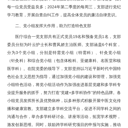
每一位党员受益良多；2024年第二季度的每周三，支部进行党纪
学习教育，开展自查自纠工作，提高全体党员的廉洁自律意识。
二、党小组发挥大作用，助力打造特色支部
医疗综合一党支部共有正式党员19名和预备党员1名，支部
委员分别为叶云护士长和曹凤娇主治医师。支部涵盖6个科室，
分为3个党小组，分别是特需党小组（特需科）、针灸党小组
（
针灸科
）和综合党小组（包含体检科、
亚健康科
、
名医堂
和核
医学科）。在院党委的领导下，支部坚持以习近平新时代中国特
色社会主义思想为指导，通过加强党小组的建设和管理，加强党
小组特色活动，将党小组活动作为加强改进基层党建和多学科专
业提升服务的抓手，努力打造“党建+多学科协作”的特色品牌。各
小组党员发挥所长及优势病种，以多种形式积极开展中医文化传
播和健康宣教。支部建立多学科交流平台，促进不同学科之间的
沟通与合作，举办多学科研讨会、讲座等活动，拓宽学术视野，
激发创新思维。同时，鼓励跨学科研究项目的申报与实施，推动