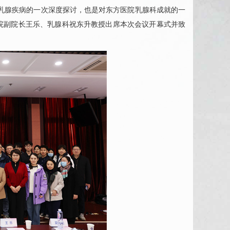
乳腺疾病的一次深度探讨，也是对东方医院
乳腺科
成就的一
院副院长
王乐
、
乳腺科
祝东升
教授出席本次会议开幕式并致