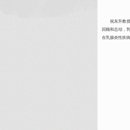
祝东升
教
回顾和总结，
在乳腺炎性疾