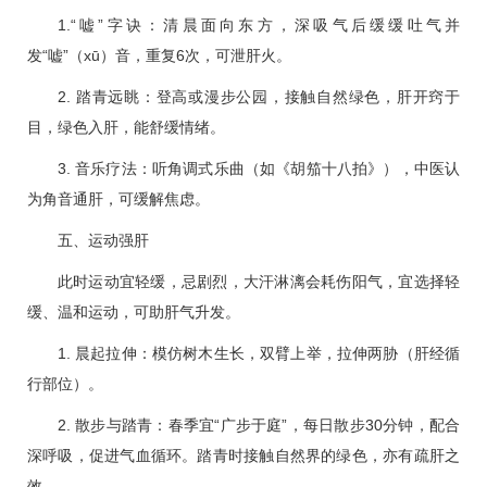
1.“嘘”字诀：清晨面向东方，深吸气后缓缓吐气并
发“嘘”（xū）音，重复6次，可泄肝火。
2. 踏青远眺：登高或漫步公园，接触自然绿色，肝开窍于
目，绿色入肝，能舒缓情绪。
3. 音乐疗法：听角调式乐曲（如《胡笳十八拍》），中医认
为角音通肝，可缓解焦虑。
五、运动强肝
此时运动宜轻缓，忌剧烈，大汗淋漓会耗伤阳气，宜选择轻
缓、温和运动，可助肝气升发。
1. 晨起拉伸：模仿树木生长，双臂上举，拉伸两胁（肝经循
行部位）。
2. 散步与踏青：春季宜“广步于庭”，每日散步30分钟，配合
深呼吸，促进气血循环。踏青时接触自然界的绿色，亦有疏肝之
效。