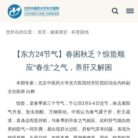
您所在的位置：
首页
·
健康课堂
·
科普园地
【东方24节气】春困秋乏？惊蛰顺
应“春生”之气，养肝又解困
本期专家：北京中医药大学东方医院
经开区院区
综合内科副
主任医师
白桦
惊蛰，是春季第三个节气，于公历3月5-6日交节，标志着阳
气升发、蛰虫初醒、万物萌动。中医认为春气通于肝，肝主疏
泄，喜条达而恶抑郁，与春季的升发之气相应。此时肝气随自然
界的阳气一同升腾，易出现肝火过旺、肝郁气滞等问题，表现为
烦躁易怒、头晕目眩、失眠多梦、两胁胀痛等。因此，惊蛰时节