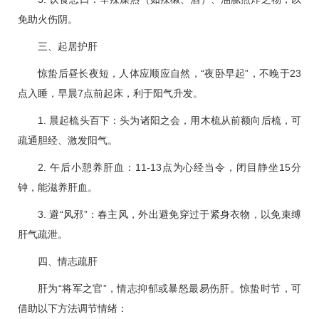
免助火伤阴。
三、起居护肝
惊蛰后昼长夜短，人体应顺应自然，“夜卧早起”，不晚于23
点入睡，早晨7点前起床，利于阳气升发。
1. 晨起梳头百下：头为诸阳之会，用木梳从前额向后梳，可
疏通胆经、激发阳气。
2. 午后小憩养肝血：11-13点为心经当令，闭目静坐15分
钟，能滋养肝血。
3. 避“风邪”：春主风，外出避免穿过于紧身衣物，以免束缚
肝气疏泄。
四、情志疏肝
肝为“将军之官”，情志抑郁或暴怒最易伤肝。惊蛰时节，可
借助以下方法调节情绪：