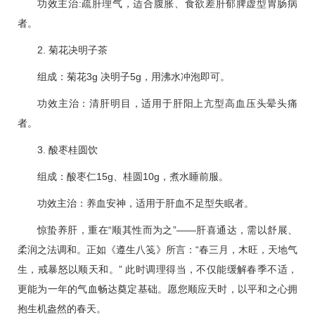
功效主治:疏肝理气，适合腹胀、食欲差肝郁
脾虚
型胃肠病
者。
2. 菊花决明子茶
组成：菊花3g 决明子5g，用沸水冲泡即可。
功效主治：清肝明目，适用于肝阳上亢型
高血压
头晕头痛
者。
3. 酸枣桂圆饮
组成：酸枣仁15g、桂圆10g，煮水睡前服。
功效主治：养血安神，适用于肝血不足型失眠者。
惊蛰养肝，重在“顺其性而为之”——肝喜通达，需以舒展、
柔润之法调和。正如《遵生八笺》所言：“春三月，木旺，天地气
生，戒暴怒以顺天和。” 此时调理得当，不仅能缓解春季不适，
更能为一年的气血畅达奠定基础。愿您顺应天时，以平和之心拥
抱生机盎然的春天。