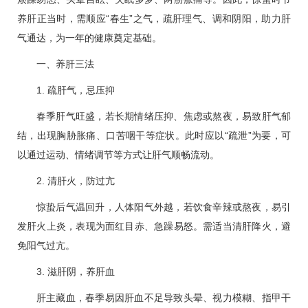
养肝正当时，需顺应“春生”之气，疏肝理气、调和阴阳，助力肝
气通达，为一年的健康奠定基础。
一、养肝三法
1. 疏肝气，忌压抑
春季肝气旺盛，若长期情绪压抑、焦虑或熬夜，易致肝气郁
结，出现胸胁胀痛、口苦咽干等症状。此时应以“疏泄”为要，可
以通过运动、情绪调节等方式让肝气顺畅流动。
2. 清肝火，防过亢
惊蛰后气温回升，人体阳气外越，若饮食辛辣或熬夜，易引
发肝火上炎，表现为面红目赤、急躁易怒。需适当清肝降火，避
免阳气过亢。
3. 滋肝阴，养肝血
肝主藏血，春季易因肝血不足导致头晕、视力模糊、指甲干