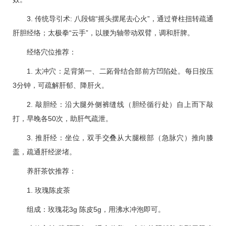
3. 传统导引术: 八段锦“摇头摆尾去心火”，通过脊柱扭转疏通
肝胆经络；太极拳“云手”，以腰为轴带动双臂，调和肝脾。
经络穴位推荐：
1. 太冲穴：足背第一、二跖骨结合部前方凹陷处。每日按压
3分钟，可疏解肝郁、降肝火。
2. 敲胆经：沿大腿外侧裤缝线（胆经循行处）自上而下敲
打，早晚各50次，助肝气疏泄。
3. 推肝经：坐位，双手交叠从大腿根部（急脉穴）推向膝
盖，疏通肝经淤堵。
养肝茶饮推荐：
1. 玫瑰陈皮茶
组成：玫瑰花3g 陈皮5g，用沸水冲泡即可。