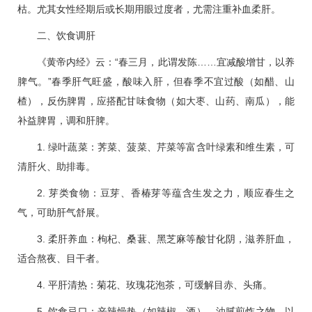
枯。尤其女性经期后或长期用眼过度者，尤需注重补血柔肝。
二、饮食调肝
《黄帝内经》云：“春三月，此谓发陈……宜减酸增甘，以养
脾气。”春季肝气旺盛，酸味入肝，但春季不宜过酸（如醋、山
楂），反伤脾胃，应搭配甘味食物（如大枣、山药、南瓜），能
补益脾胃，调和肝脾。
1. 绿叶蔬菜：荠菜、菠菜、芹菜等富含叶绿素和维生素，可
清肝火、助排毒。
2. 芽类食物：豆芽、香椿芽等蕴含生发之力，顺应春生之
气，可助肝气舒展。
3. 柔肝养血：枸杞、桑葚、黑芝麻等酸甘化阴，滋养肝血，
适合熬夜、目干者。
4. 平肝清热：菊花、玫瑰花泡茶，可缓解目赤、头痛。
5. 饮食忌口：辛辣燥热（如辣椒、酒）、油腻煎炸之物，以