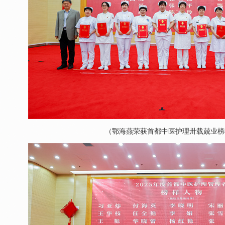
（鄂海燕荣获首都中医护理卅载兢业榜