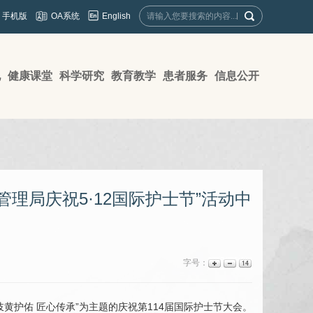
English
手机版
OA系统
地
健康课堂
科学研究
教育教学
患者服务
信息公开
理局庆祝5·12国际护士节”活动中
字号：
岐黄护佑 匠心传承”为主题的庆祝第114届国际护士节大会。