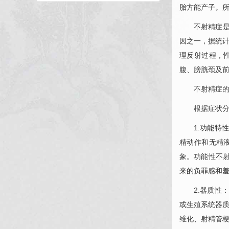
胎方能产子。
不射精症
因之一，据统计
理反射过程，
腹、膀胱颈及
不射精症
根据症状
1.功能
精动作和无精
象。功能性不
来的负罪感和
2.器质
或生殖系统器
维化、射精管