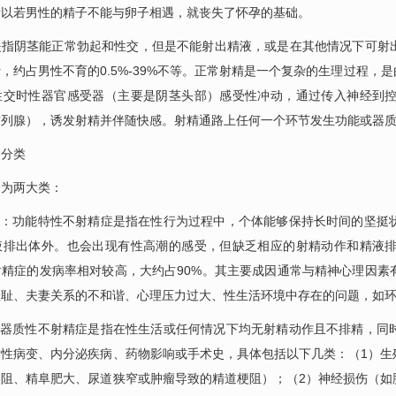
所以若男性的精子不能与卵子相遇，就丧失了怀孕的基础。
是指阴茎能正常勃起和性交，但是不能射出精液，或是在其他情况下可射
，约占男性不育的0.5%-39%不等。正常射精是一个复杂的生理过程
性交时性器官感受器（主要是阴茎头部）感受性冲动，通过传入神经到
前列腺），诱发射精并伴随快感。射精通路上任何一个环节发生功能或器
的分类
分为两大类：
特性：功能特性不射精症是指在性行为过程中，个体能够保持长时间的坚挺
液排出体外。也会出现有性高潮的感受，但缺乏相应的射精动作和精液
射精症的发病率相对较高，大约占90%。其主要成因通常与精神心理因素
羞耻、夫妻关系的不和谐、心理压力过大、性生活环境中存在的问题，如
性：器质性不射精症是指在性生活或任何情况下均无射精动作且不排精，同
质性病变、内分泌疾病、药物影响或手术史，具体包括以下几类：（1）生
梗阻、精阜肥大、尿道狭窄或肿瘤导致的精道梗阻）；（2）神经损伤（如