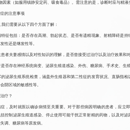
药物因素（如服用镇静安定药、吸食毒品）。需注意的是，诊断时应与精液
精症的注意事项
,我们需要从以下四个方面了解：
射精特征包括：是否存在高潮、勃起状态、是否有遗精现象、射精障碍是
原发性还是继发性等。
关注患者夫妻感情以及对性知识的理解，是否曾接受过治疗以及治疗效果和
患者是否存在神经系统病变、泌尿生殖道感染、外伤、
糖尿病
、手术史、生
详尽的泌尿生殖系统检查，涵盖外生殖器和第二性征的发育状况、直肠指
和会阴区域的敏感性等。
何治疗？
精症，及时就医以确诊病情至关重要。对于那些病因明确的患者，应立
包括控制泌尿生殖道感染、停止使用可能干扰正常射精的药物，以及对泌
能失调、
糖尿病
等原发病。