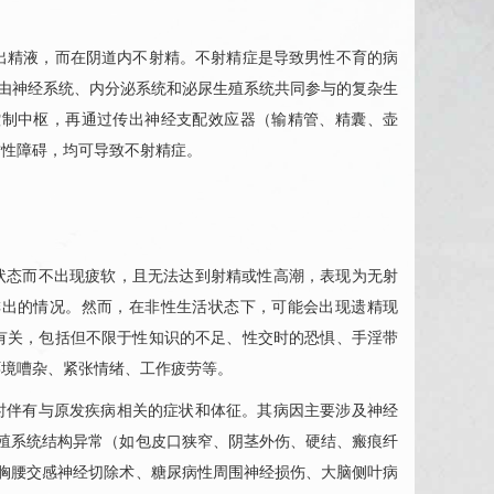
出精液，而在阴道内不射精。不射精症是导致男性不育的病
，是由神经系统、内分泌系统和泌尿生殖系统共同参与的复杂生
控制中枢，再通过传出神经支配效应器（输精管、精囊、壶
质性障碍，均可导致不射精症。
状态而不出现疲软，且无法达到射精或性高潮，表现为无射
排出的情况。然而，在非性生活状态下，可能会出现遗精现
有关，包括但不限于性知识的不足、性交时的恐惧、手淫带
环境嘈杂、紧张情绪、工作疲劳等。
时伴有与原发疾病相关的症状和体征。其病因主要涉及神经
殖系统结构异常（如包皮口狭窄、阴茎外伤、硬结、瘢痕纤
胸腰交感神经切除术、
糖尿病
性周围神经损伤、大脑侧叶病