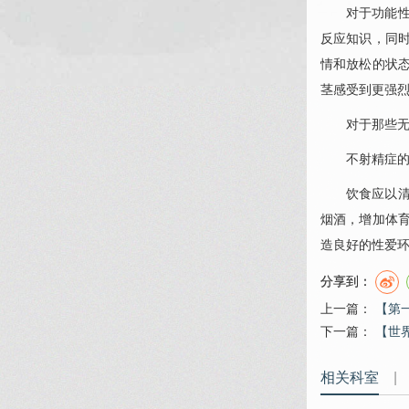
对于功能
反应知识，同
情和放松的状
茎感受到更强
对于那些
不射精症
饮食应以
烟酒，增加体
造良好的性爱
分享到：
上一篇：
【第
下一篇：
【世
相关科室
|