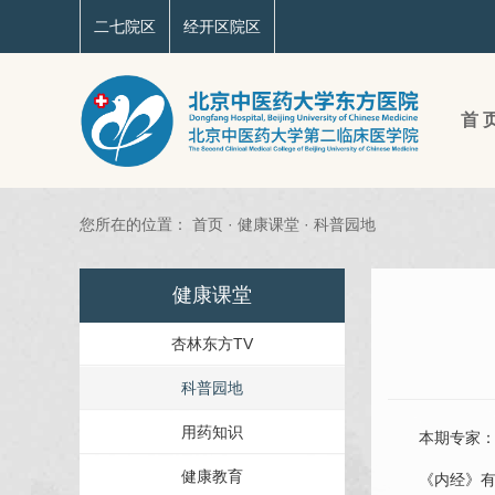
二七院区
经开区院区
首 
您所在的位置：
首页
·
健康课堂
·
科普园地
健康课堂
杏林东方TV
科普园地
用药知识
本期专家
健康教育
《内经》有