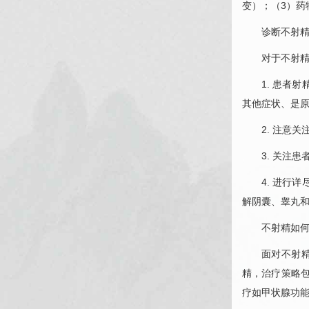
变）；（3）
诊断不射
对于不射精
1. 患者
其他症状、是
2. 注意
3. 关注
4. 进行
解阴囊、睾丸
不射精如
面对不射
精，治疗策略
疗如甲状腺功