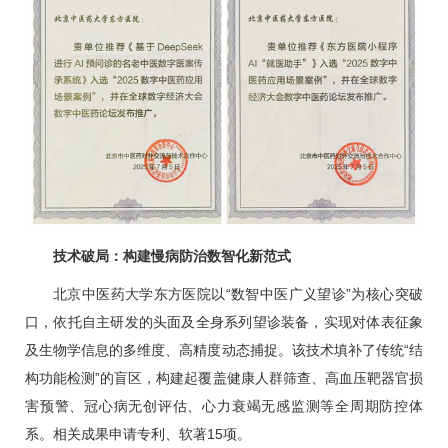
技术破局：构建慢病防治数智化新范式
北京中医药大学东方医院以“数智中医广义望诊”为核心突破
口，依托自主研发的头面及全身系列望诊装备，实现对体表征象
及生物学信息的多维度、高精度动态捕捉。该技术填补了传统“结
构功能检测”的盲区，构建起覆盖健康人群筛查、
高血压
靶器官损
害预警、
冠心病
无创评估、心力衰竭无感监测等全周期防控体
系。相关成果申请专利、软著15项。