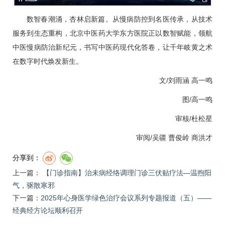
数智春潮涌，杏林启新篇。从慢病防控到名医传承，从技术
服务到生态重构，北京中医药大学东方医院正以数智赋能，领航
中医慢病防治新纪元，书写中医药现代化答卷，让千年岐黄之术
在数字时代焕发新生。
文/刘雨涵 高一鸣
图/高一鸣
审核/杜松星
审阅/吴疆 曹俊岭
商洪才
分享到：
上一篇：
【门诊指南】治未病经络调理门诊三伏贴疗法—温煦阳
气，驱散寒邪
下一篇：
​2025年心身医学绿色治疗会议系列专题报道（五）——
经典经方论坛顺利召开