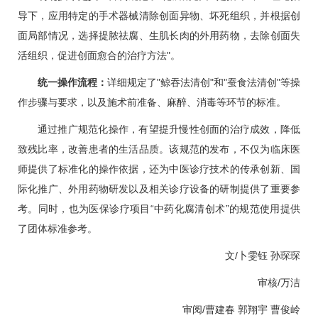
导下，应用特定的手术器械清除创面异物、坏死组织，并根据创
面局部情况，选择提脓祛腐、生肌长肉的外用药物，去除创面失
活组织，促进创面愈合的治疗方法"。
统一操作流程：
详细规定了"鲸吞法清创"和"蚕食法清创"等操
作步骤与要求，以及施术前准备、麻醉、消毒等环节的标准。
通过推广规范化操作，有望提升慢性创面的治疗成效，降低
致残比率，改善患者的生活品质。该规范的发布，不仅为临床医
师提供了标准化的操作依据，还为中医诊疗技术的传承创新、国
际化推广、外用药物研发以及相关诊疗设备的研制提供了重要参
考。同时，也为医保诊疗项目“中药化腐清创术”的规范使用提供
了团体标准参考。
文/卜雯钰 孙琛琛
审核/
万洁
审阅/
曹建春
郭翔宇
曹俊岭