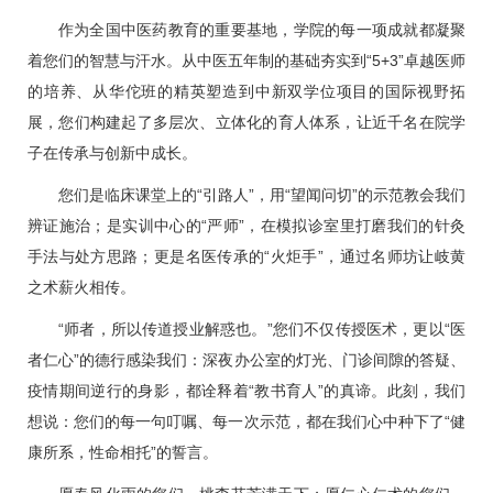
作为全国中医药教育的重要基地，学院的每一项成就都凝聚
着您们的智慧与汗水。从中医五年制的基础夯实到“5+3”卓越医师
的培养、从华佗班的精英塑造到中新双学位项目的国际视野拓
展，您们构建起了多层次、立体化的育人体系，让近千名在院学
子在传承与创新中成长。
您们是临床课堂上的“引路人”，用“望闻问切”的示范教会我们
辨证施治；是实训中心的“严师”，在模拟诊室里打磨我们的针灸
手法与处方思路；更是名医传承的“火炬手”，通过名师坊让岐黄
之术薪火相传。
“师者，所以传道授业解惑也。”您们不仅传授医术，更以“医
者仁心”的德行感染我们：深夜办公室的灯光、门诊间隙的答疑、
疫情期间逆行的身影，都诠释着“教书育人”的真谛。此刻，我们
想说：您们的每一句叮嘱、每一次示范，都在我们心中种下了“健
康所系，性命相托”的誓言。