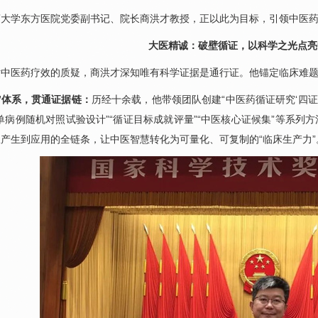
药大学东方医院党委副书记、院长
商洪才
教授，正以此为目标，引领中医
大医精诚：破壁循证，以科学之光点亮
对中医药疗效的质疑，
商洪才
深知唯有科学证据是通行证。他锚定临床难
”体系，贯通证据链：
历经十余载，他带领团队创建“中医药循证研究‘四
单病例随机对照试验设计”“循证目标成就评量”“中医核心证候集”等系列
产生到应用的全链条，让中医智慧转化为可量化、可复制的“临床生产力”