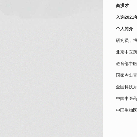
商洪才
入选202
个人简介
研究员，
北京中医
教育部中
国家杰出
全国科技
中国中医
中
国生
物