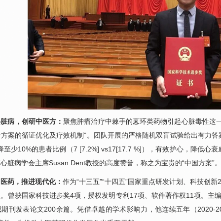
心脏病，创研中医方：
聚焦肿瘤治疗中棘手的蒽环类药物引起心脏毒性这
治方案的循证优化及疗效机制”。团队开展的严格随机双盲试验给出有力答
降至少10%的患者比例（7 [7.2%] vs17[17.7 %]），有效护
心脏病学会主席Susan Dent教授的高度赞誉，称之为宝贵的“中国方案”
中医药，推进现代化：
作为“十三五”“十四五”国家重点研发计划、科技创新
。曾获国家科技进步奖4项，授权发明专利17项、软件著作权11项。主
期刊发表论文200余篇。凭借卓越的学术影响力，他连续五年（2020-2