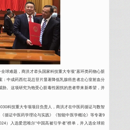
一全球难题，
商洪才
牵头国家科技重大专项“蒽环类药物心脏
案：中成药西红花总苷片显著降低
乳腺癌
患者左心室射血分
心，降低心衰威胁。这项研究为饱受心脏毒性困扰的患者带来新希望，并
。
2030科技重大专项项目负责人，
商洪才
在中医药循证与数智
编《循证中医药学理论与实践》《智能中医学概论》等专著9
024）入选爱思唯尔“中国高被引学者”榜单，并入选全球前