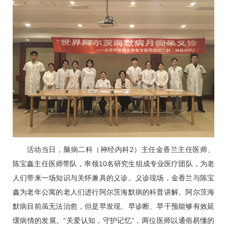
活动当日，
脑病二科
（神经内科2）主任
金香兰
主任医师、
陈宝鑫
主任医师带队，率领10名研究生组成专业医疗团队，为老
人们带来一场知识与关怀兼具的义诊。义诊现场，
金香兰
与
陈宝
鑫
为老年公寓的老人们进行阿尔茨海默病的科普讲解。阿尔茨海
默病目前虽无法治愈，但是早发现、早诊断、早干预能够有效延
缓病情的发展。“关爱认知，守护记忆”，两位医师以通俗易懂的