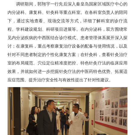
调研期间，
郭翔宇
一行先后深入秦皇岛国家区域医疗中心的
内分泌科
、
康复科
、
针灸科
等重点科室。在各科室负责人的陪同
下，通过实地查看、现场交流等方式，详细了解科室的诊疗流
程、学科建设规划、科研项目进展等。在
内分泌科
，双方围绕常
见内分泌疾病的中西医结合诊疗模式、患者管理体系展开深入探
讨；在
康复科
，重点考察康复治疗设备的配备与使用情况，以及
针对不同患者制定的个性化康复方案；在
针灸科
，查看针灸治疗
室的布局规范、穴位定位精准度把控、特色针灸疗法的临床应用
效果，并就如何进一步挖掘针灸疗法的中医药特色优势、拓展适
应症范围、提升治疗安全性与有效性提出了针对性建议。