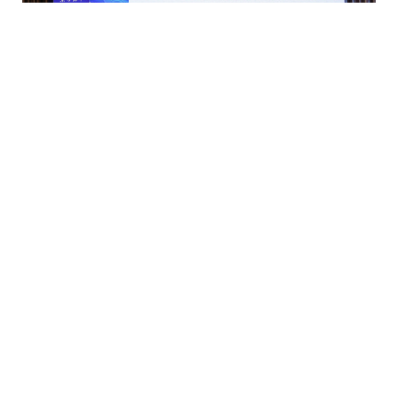
此次赴秦皇岛国家区域医疗中心的调研及学术交流活动，不
仅加强了医院内部及与外部的沟通协作，也为推动区域医疗中心
建设、提升中医药诊疗水平、促进学术创新发展奠定了坚实基