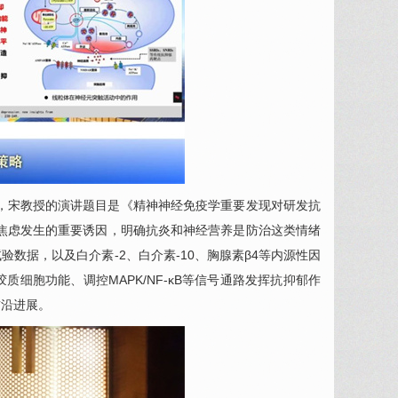
，宋教授的演讲题目是《精神神经免疫学重要发现对研发抗
焦虑发生的重要诱因，明确抗炎和神经营养是防治这类情绪
数据，以及白介素-2、白介素-10、胸腺素β4等内源性因
细胞功能、调控MAPK/NF-κB等信号通路发挥抗抑郁作
前沿进展。