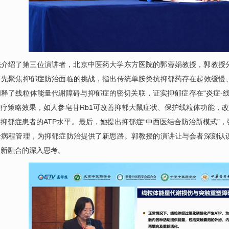
先介绍了第三位演讲者，北京中医药大学东方医院的
郭蓉娟
教授，郭教授
首先聚焦抑郁症防治面临的挑战，指出传统单胺类抗抑郁药存在起效缓慢
释了线粒体能量代谢障碍与抑郁症的密切关联，证实抑郁症存在“炎症-
疗策略效果，如人参皂苷Rb1可改善抑郁大鼠症状、保护线粒体功能，改
抑郁症患者的ATP水平。最后，她提出抑郁症“中西医结合防治新模式”
全病程管理，为抑郁症防治提供了新思路。郭教授的演讲让与会者深刻认
创新融合的深入思考。