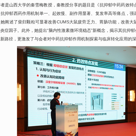
讲者是山西大学的秦雪梅教授，秦教授分享的题目是《抗抑郁中药药效特
出抗抑郁西药作用机制单一、起效慢、副作用显著、复发率高等痛点，强
。她阐述了柴归颗粒可显著改善CUMS大鼠疲劳乏力、胃肠功能，改善大
炎症因子。此外，她提出“脑内性激素微环境稳态”新概念，揭示其抗抑
创新路径，更激发了与会者对中药抗抑郁作用机制探索与临床转化应用的