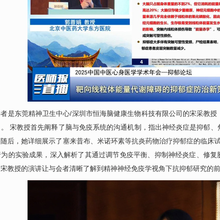
讲者是东莞精神卫生中心/深圳市恒海脑健康生物科技有限公司的宋采教授
》。 宋教授首先阐释了脑与免疫系统的沟通机制，指出神经炎症是抑郁、
随后，她详细展示了塞来昔布、米诺环素等抗炎药物治疗抑郁症的临床试验
为的实验成果，深入解析了其通过调节免疫平衡、抑制神经炎症、修复胶质
。宋教授的演讲让与会者清晰了解到精神神经免疫学视角下抗抑郁研究的