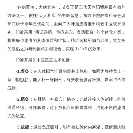
“冬病夏治，大病宜灸”，艾灸正是三伏天养阳驱寒最有效的
方法之一。依托“天人相应”的中医智慧，东方医院
肿瘤科
绿色调
护门诊于今年三伏期间，面向广大肿瘤患者推出特色中医调护服
务。门诊采用 “辨证选药、审症选穴、灸药联合” 的个体化方案，
根据每位患者的具体体质和症状，精准选择药物与穴位，将艾灸
的温热之力与药物药力相结合，实现 1+1>2 的效果。
门诊开展的中医适宜技术包括：
·1.督灸：
在人体阳气汇聚的督脉上施灸，如同为脊柱盖上一
条 “电热毯”，能大补一身阳气，有效改善腰背冷痛、畏寒怕冷等
症状。
·2.脐灸：
在肚脐（神阙穴）施灸，此处连接人体诸经，能够
温通经络、健脾和胃，对于放化疗后脾胃虚弱、消化不良的患者
尤为适宜。
·3.拔罐：
通过负压吸引，能有效祛除体内寒湿，缓解肌肉酸