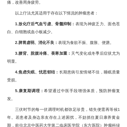
痛，改善周身疲劳。
以上疗法尤其适用于存在以下情况的肿瘤患者：
1.放化疗后气血亏虚、骨髓抑制：
表现为神疲乏力、面色苍
白、白细胞或血小板减少。
2.脾胃虚弱、消化不良：
表现为食欲不振、腹胀、便溏。
3.腰背、脘腹冷痛、畏寒加重：
天气变化或冬季后症状尤为
明显。
4.焦虑失眠、忧思郁结：
长期患病引发情绪不佳，睡眠质量
受损。
5.康复期调理：
希望通过中医手段增强体质，预防肿瘤复
发。
三伏时节的每一伏调理时机都弥足珍贵，错失便需再等候1
年。若患者及身边亲友存在上述困扰，不妨抓住夏日康养黄金
期，前往北京中医药大学第二临床医学院（东方医院）
肿瘤科
绿