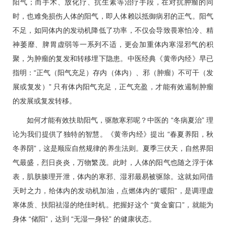
阳气；而手术、放化疗、抗生素等治疗手段，在对抗肿瘤的同
时，也难免损伤人体的阳气，即人体赖以抵御病邪的正气。阳气
不足，如同体内的发动机降低了功率，不仅会导致畏寒怕冷、精
神萎靡、脾胃虚弱等一系列不适，更会加重体内寒湿邪气的积
聚，为肿瘤的复发和转移埋下隐患。中医经典《黄帝内经》早已
指明：“正气（阳气充足）存内（体内）、邪（肿瘤）不可干（发
展或复发）” 只有体内阳气充足，正气充盈，才能有效遏制肿瘤
的发展或复发转移。
如何才能有效扶助阳气，驱散寒邪呢？中医的 “冬病夏治” 理
论为我们提供了独特的智慧。《黄帝内经》提出 “春夏养阳，秋
冬养阴”，这是顺应自然规律的养生法则。夏季三伏天，自然界阳
气最盛，烈日炎炎，万物繁茂。此时，人体的阳气也随之浮于体
表，肌肤腠理开泄，体内的寒邪、湿邪最易被驱除。这就如同借
天时之力，给体内的发动机加油，点燃体内的“暖阳”，是调理虚
寒体质、扶阳祛湿的绝佳时机。把握好这个 “黄金窗口”，就能为
身体 “储阳”，达到 “无湿一身轻” 的健康状态。