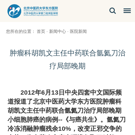
您所在的位置：
首页
·
新闻中心
·
医院新闻
肿瘤科胡凯文主任中药联合氩氦刀治
疗局部晚期
2012
年
6
月
13
日中央四套中文国际频
道报道了北京中医药大学东方医院
肿瘤科
胡凯文
主任中药联合氩氦刀治疗局部晚期
小细胞
肺癌
的病例
--
《与癌共生》。氩氦刀
冷冻消融肿瘤残余
10%
，改变正邪交争的