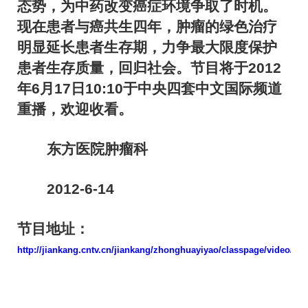
态势，为中药改变癌症环境争取了时机。
现在患者与癌共生四年，肿瘤的绿色治疗
明显延长患者生存期，力争最大限度保护
患者生存质量，回归社会。节目将于
2012
年
6
月
17
日
10:10
于中央四套中文国际频道
重播，欢迎收看。
东方医院
肿瘤科
2012-6-14
节目地址：
http://jiankang.cntv.cn/jiankang/zhonghuayiyao/classpage/video/20