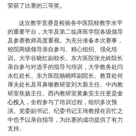
荣获了比赛的三等奖。
这次教学竞赛是检验各中医院校教学水平
的重要平台，大学及第二临床医学院各级领导
及参赛教师高度重视。为充分准备本次赛事，
校院两级领导亲自参与、精心组织、强化培
训。大学谷晓红副校长、东方医院
张允岭
院长
亲自参与对选手的指导与培训，大学教务处闫
永红处长、东方医院
杨晓晖
副院长、教育处
何
厚夫
处长及耳鼻喉教研室
刘大新
主任、中内教
研室
焦扬
主任、西内教研室
黄象安
主任更是
全
心投入，
全程参与了培训过程，组织多次预
演。党委副书记、纪委书记
王琦
教授在百忙之
中也予以亲自指导，为比赛的成功提供了有力
支持。