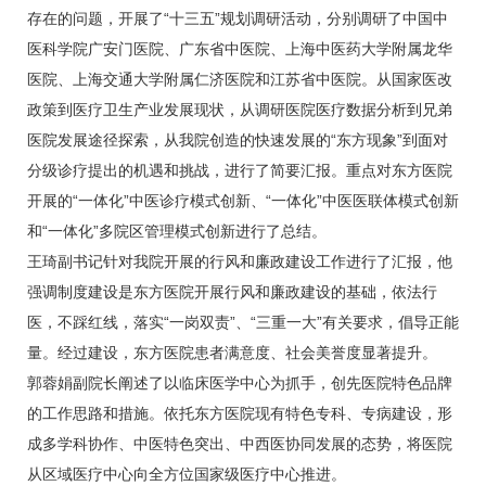
存在的问题，开展了“十三五”规划调研活动，分别调研了中国中
医科学院广安门医院、广东省中医院、上海中医药大学附属龙华
医院、上海交通大学附属仁济医院和江苏省中医院。从国家医改
政策到医疗卫生产业发展现状，从调研医院医疗数据分析到兄弟
医院发展途径探索，从我院创造的快速发展的“东方现象”到面对
分级诊疗提出的机遇和挑战，进行了简要汇报。重点对东方医院
开展的“一体化”中医诊疗模式创新、“一体化”中医医联体模式创新
和“一体化”多院区管理模式创新进行了总结。
王琦
副书记针对我院开展的行风和廉政建设工作进行了汇报，他
强调制度建设是东方医院开展行风和廉政建设的基础，依法行
医，不踩红线，落实“一岗双责”、“三重一大”有关要求，倡导正能
量。经过建设，东方医院患者满意度、社会美誉度显著提升。
郭蓉娟
副院长阐述了以临床医学中心为抓手，创先医院特色品牌
的工作思路和措施。依托东方医院现有特色专科、专病建设，形
成多学科协作、中医特色突出、中西医协同发展的态势，将医院
从区域医疗中心向全方位国家级医疗中心推进。