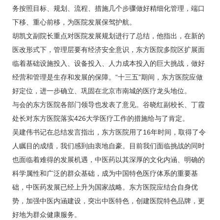
务按照目标、规划、流程、措施几个步骤做好精细化管理，端口
下移、重心前移，为医院发展保驾护航。
胡凯文
副院长重点对医院发展规划进行了总结，他指出，在新的
医改形式下，管理层要有经济安全意识，东方医院多院区扩展面
临着基础设施投入、设备投入、人力成本投入的巨大挑战，做好
经营和管理是生存和发展的保障。“十三五”期间，东方医院应做
好定位，进一步确立、巩固在北京市南城的医疗龙头地位。
与会的东方医院各部门领导也发表了意见。谷晓红副校长、丁霞
处长对东方医院落实426大学医疗工作的措施给与了肯定。
吴建伟书记在总结发言指出，东方医院用了16年时间，取得了令
人瞩目的成绩，我们感到由衷地自豪。目前我们面临挑战的同时
也面临着难得的发展机遇，中医药以其深厚的文化内涵、明确的
科学属性和广泛的群众基础，成为中国特色医疗体系的重要基
础，中医药发展已经上升为国家战略。东方医院应结合自身优
势，加强中医内涵建设，突出中医特色，创建医院特色品牌，更
好地为群众健康服务。