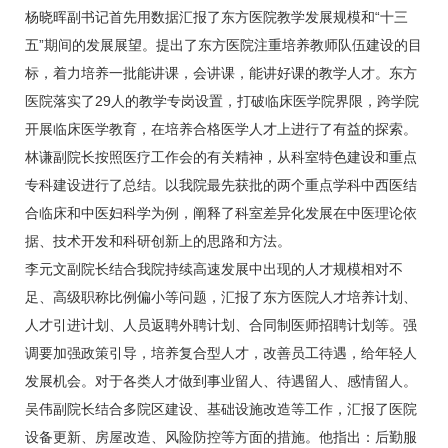
杨晓晖
副书记首先用数据汇报了东方医院教学发展规模和“十三
五”期间的发展展望。提出了东方医院注重培养教师队伍建设的目
标，着力培养一批能讲课，会讲课，能讲好课的教学人才。东方
医院落实了29人的教学专岗设置，打破临床医学院界限，跨学院
开展临床医学教育，在培养合格医学人才上进行了有益的探索。
林谦
副院长按照医疗工作会的有关精神，从科室特色建设和重点
专科建设进行了总结。以我院最先获批的两个重点学科中西医结
合临床和中医
妇科
学为例，阐释了科室差异化发展在中医理论依
据、技术开发和科研创新上的思路和方法。
李元文
副院长结合我院持续高速发展中出现的人才规模相对不
足、高级职称比例偏小等问题，汇报了东方医院人才培养计划、
人才引进计划、人员返聘外聘计划、合同制医师招聘计划等。强
调要加强政策引导，培养复合型人才，改善员工待遇，给年轻人
发展机会。对于各类人才做到事业留人、待遇留人、感情留人。
吴伟副院长结合多院区建设、基础设施改造等工作，汇报了医院
设备更新、房屋改造、风险防控等方面的措施。他指出：后勤服